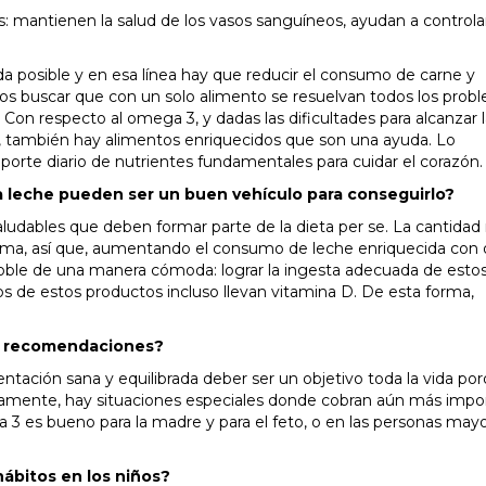
: mantienen la salud de los vasos sanguíneos, ayudan a controlar
ada posible y en esa línea hay que reducir el consumo de carne y
s buscar que con un solo alimento se resuelvan todos los prob
on respecto al omega 3, y dadas las dificultades para alcanzar l
, también hay alimentos enriquecidos que son una ayuda. Lo
aporte diario de nutrientes fundamentales para cuidar el corazón.
 leche pueden ser un buen vehículo para conseguirlo?
aludables que deben formar parte de la dieta per se. La cantida
ima, así que, aumentando el consumo de leche enriquecida co
doble de una manera cómoda: lograr la ingesta adecuada de esto
 de estos productos incluso llevan vitamina D. De esta forma,
s recomendaciones?
entación sana y equilibrada deber ser un objetivo toda la vida po
gicamente, hay situaciones especiales donde cobran aún más impor
 es bueno para la madre y para el feto, o en las personas mayo
ábitos en los niños?