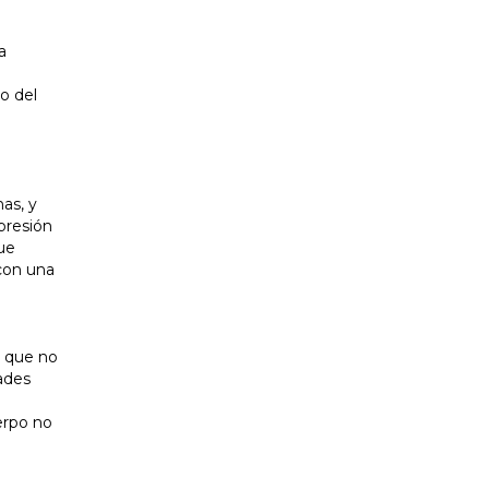
a
o del
as, y
presión
que
 con una
s que no
ades
erpo no