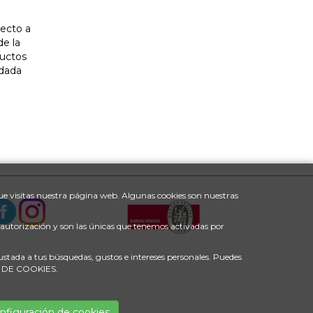
pecto a
e la
ductos
ndada
e visitas nuestra página web. Algunas cookies son nuestras
u autorización y son las únicas que tenemos activadas por
justada a tus búsquedas, gustos e intereses personales. Puedes
ÓN DE COOKIES.
nfiguración de cookies