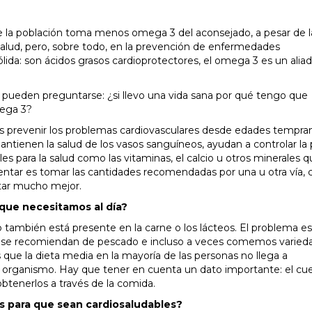
 la población toma menos omega 3 del aconsejado, a pesar de l
alud, pero, sobre todo, en la prevención de enfermedades
ólida: son ácidos grasos cardioprotectores, el omega 3 es un aliad
 pueden preguntarse: ¿si llevo una vida sana por qué tengo que
mega 3?
 prevenir los problemas cardiovasculares desde edades tempran
ntienen la salud de los vasos sanguíneos, ayudan a controlar la 
bles para la salud como las vitaminas, el calcio u otros minerales 
tentar es tomar las cantidades recomendadas por una u otra vía,
tar mucho mejor.
que necesitamos al día?
 también está presente en la carne o los lácteos. El problema e
e se recomiendan de pescado e incluso a veces comemos varied
 que la dieta media en la mayoría de las personas no llega a
ro organismo. Hay que tener en cuenta un dato importante: el cu
obtenerlos a través de la comida.
 para que sean cardiosaludables?