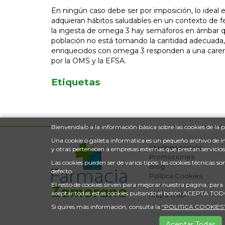
En ningún caso debe ser por imposición, lo ideal 
adquieran hábitos saludables en un contexto de fe
la ingesta de omega 3 hay semáforos en ámbar qu
población no está tomando la cantidad adecuada, y
enriquecidos con omega 3 responden a una carenci
por la OMS y la EFSA.
Etiquetas
Bienvenida/o a la información básica sobre las cookies de 
Una cookie o galleta informática es un pequeño archivo de 
Quiénes somos
y otras pertenecen a empresas externas que prestan servicio
Promociones
Las cookies pueden ser de varios tipos: las cookies técnicas
Blog
defecto.
Política Cookies
El resto de cookies sirven para mejorar nuestra página, para 
aceptar todas estas cookies pulsando el botón ACEPTA TO
Mapa web
Si quires más información, consulta la
“POLITICA COOKIES
Aceptar Todas