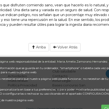
es que disfruten comiendo sano, vean que hacerlo es lo natural, y
licidad. Una dieta sana y variada es un seguro de salud. Con res
e indican peligro, nos señalan que un porcentaje muy elevado d
 eso tiene una repercusión en la salud. En ese sentido, los pro
a y pueden resultar útiles para lograr la ingesta diaria recome
Arriba
Volver Atrás
la página web responsabilidad de la entidad: Maria Amelia Zamorano Hernandez
información que se guarda en tu ordenador, “smartphone” o tableta cada vez qu
Servicios
Club saludable
s para nuestra página web.
Actividades
Contacto
 son necesarias para que nuestra página web pueda funcionar, no necesitan de t
Multimedias
Aviso Legal
Política Privacidad
Bases concurso San
personalizarla en base a tus preferencias, o para poder mostrarte publicidad a
Clemente se cuida
DO o configurarlas o rechazar su uso clicando en el apartado CONFIGURACI
”
de nuestra página web.
Co
Diseño y Desarrollo web Im3diA comunicación