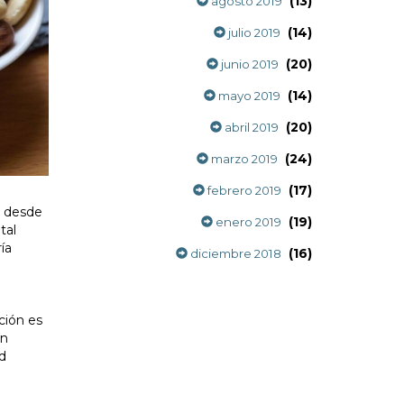
(13)
agosto 2019
(14)
julio 2019
(20)
junio 2019
(14)
mayo 2019
(20)
abril 2019
(24)
marzo 2019
(17)
febrero 2019
r desde
(19)
enero 2019
tal
ía
(16)
diciembre 2018
ción es
En
ad