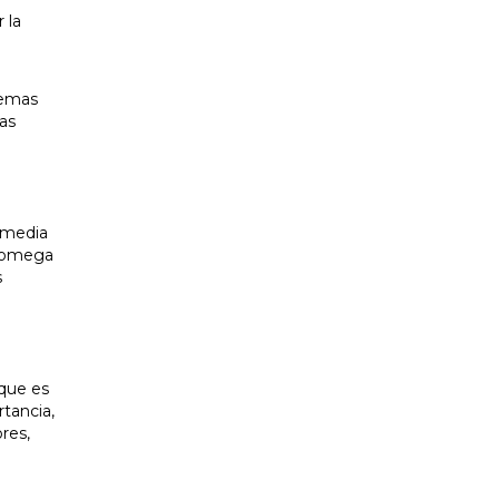
 la
lemas
as
d media
n omega
s
rque es
tancia,
res,