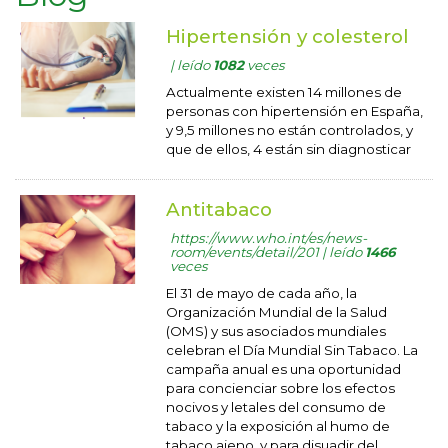
Hipertensión y colesterol
| leído
1082
veces
Actualmente existen 14 millones de
personas con hipertensión en España,
y 9,5 millones no están controlados, y
que de ellos, 4 están sin diagnosticar
Antitabaco
https://www.who.int/es/news-
room/events/detail/201 | leído
1466
veces
El 31 de mayo de cada año, la
Organización Mundial de la Salud
(OMS) y sus asociados mundiales
celebran el Día Mundial Sin Tabaco. La
campaña anual es una oportunidad
para concienciar sobre los efectos
nocivos y letales del consumo de
tabaco y la exposición al humo de
tabaco ajeno, y para disuadir del