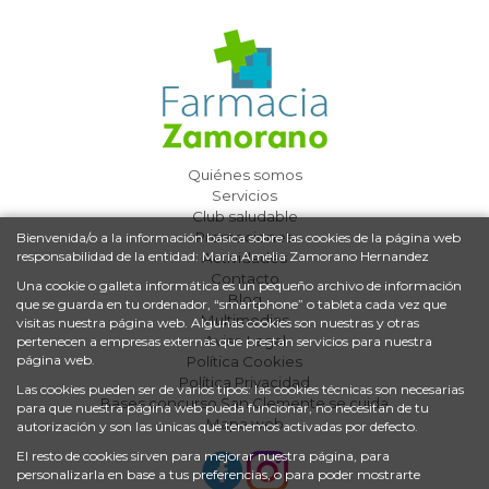
Quiénes somos
Servicios
Club saludable
Promociones
Bienvenida/o a la información básica sobre las cookies de la página web
responsabilidad de la entidad: Maria Amelia Zamorano Hernandez
Actividades
Contacto
Una cookie o galleta informática es un pequeño archivo de información
Blog
que se guarda en tu ordenador, “smartphone” o tableta cada vez que
Multimedias
visitas nuestra página web. Algunas cookies son nuestras y otras
Aviso Legal
pertenecen a empresas externas que prestan servicios para nuestra
página web.
Política Cookies
Política Privacidad
Las cookies pueden ser de varios tipos: las cookies técnicas son necesarias
Bases concurso San Clemente se cuida
para que nuestra página web pueda funcionar, no necesitan de tu
Mapa web
autorización y son las únicas que tenemos activadas por defecto.
El resto de cookies sirven para mejorar nuestra página, para
personalizarla en base a tus preferencias, o para poder mostrarte